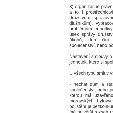
3) organizačně právní
a to i prostřednict
družstvem spravovan
dlužníkům), vypraco
problémům jednotlivý
úsek správy družstv
úkonů, které činí 
společenství, nebo po
Nastavení smlouvy o 
jednotek, které si sp
U všech typů smluv v
- nechat dům a stat
společenství, nebo p
kterou má uzavřeno
moravských bytovýc
pojištění je bezkonkur
má největší rozsah (p