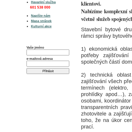
klientovi.
Havarijní služba
601 538 000
Nabízíme komplexní sl
Napište nám
včetně služeb spojenýc
Mapa stránek
Kulturní akce
Stavební bytové dru
rámci správy bytovéh
Odběr Zpravodaje
Vaše jméno
1) ekonomická oblas
potřeby zajišťování
e-mailová adresa
společných částí do
2) technická oblas
zajišťování všech př
termínech (elektro
prohlídky apod…), z
osobami, koordinátor
transparentních prav
zhotovitele a zajišť
toho, že na úkor cen
prací.