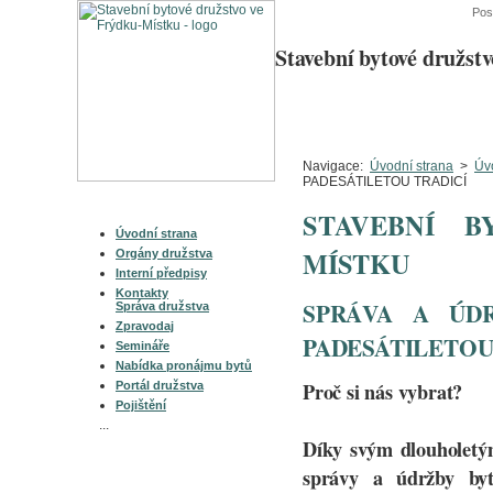
Posl
Stavební bytové družst
Úvodní
strana
Navigace:
Úvodní strana
>
Úv
PADESÁTILETOU TRADICÍ
Hlavní nabídka
STAVEBNÍ 
Úvodní strana
MÍSTKU
Orgány družstva
Interní předpisy
Kontakty
SPRÁVA A ÚD
Správa družstva
Zpravodaj
PADESÁTILETOU
Semináře
Nabídka pronájmu bytů
Proč si nás vybrat?
Portál družstva
Pojištění
...
Díky svým dlouholetý
Služby
správy a údržby byt