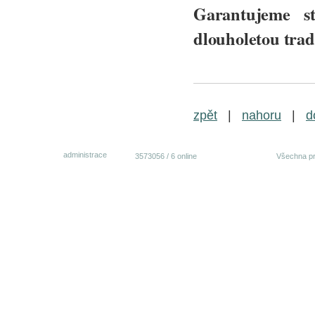
Garantujeme st
dlouholetou trad
zpět
|
nahoru
|
d
administrace
3573056
/
6 online
Všechna pr