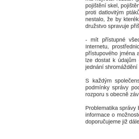
pojištění skel, pojiště
proti datlovitým pták
nestalo, že by kterék
družstvo spravuje při
- mít přístupné vš
Internetu, prostředn
přístupového jména a
lze dostat k údajům 
jednání shromáždění 
S každým společenst
podmínky správy pod
rozporu s obecně záv
Problematika správy 
informace o možnost
doporučujeme již dál