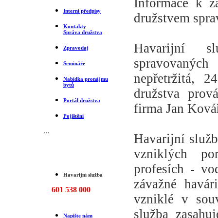
Informace k za
Interní předpisy
družstvem spr
Kontakty
Správa družstva
Havarijní s
Zpravodaj
spravovaných
Semináře
nepřetržitá, 
Nabídka pronájmu
bytů
družstva prová
Portál družstva
firma Jan Ková
Pojištění
...
Havarijní služ
Služby
vzniklých po
profesích - vod
Havarijní služba
závažné havár
601 538 000
vzniklé v sou
služba zasahu
Napište nám