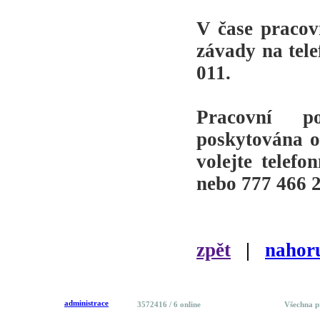
V čase pracovn
závady na tele
011
.
Pracovní po
poskytována 
volejte telefo
nebo
777 466 
zpět
|
nahor
administrace
3572416
/
6 online
Všechna p