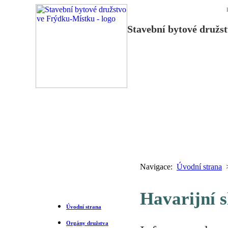
Stavební bytové družs
Úvodní
strana
Technická oblast
Výběrová řízení
Organizačně
právní oblast
Ekonomická
oblast
Navigace:
Úvodní strana
>
Hlavní nabídka
Havarijní 
Úvodní strana
Orgány družstva