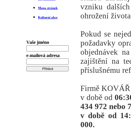
vzniku dalšíc
Mapa stránek
ohrožení života
Kulturní akce
Pokud se nejed
Odběr Zpravodaje
požadavky opra
Vaše jméno
objednávek na
e-mailová adresa
zajištění na t
příslušnému re
Firmě KOVÁŘ je
v době od
06:3
434 972 nebo 
v době od
14
000
.